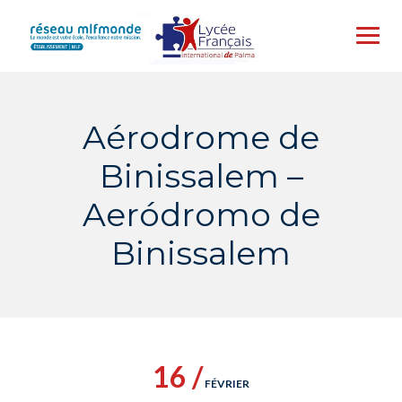
Skip
to
content
Aérodrome de
Binissalem –
Aeródromo de
Binissalem
16 /
FÉVRIER