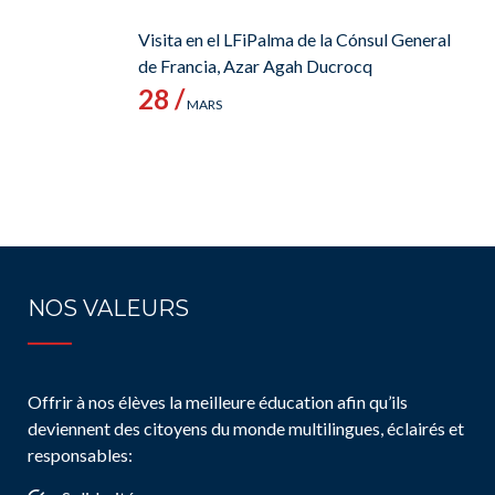
Visita en el LFiPalma de la Cónsul General
de Francia, Azar Agah Ducrocq
28 /
MARS
NOS VALEURS
Offrir à nos élèves la meilleure éducation afin qu’ils
deviennent des citoyens du monde multilingues, éclairés et
responsables: