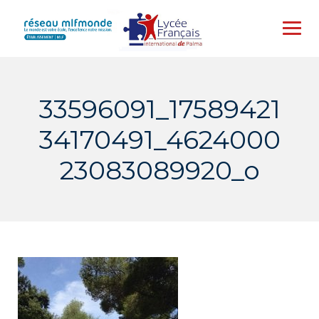
Skip
to
content
33596091_17589421
34170491_4624000
23083089920_o