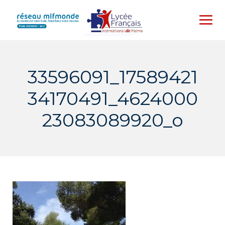
Skip
to
content
33596091_17589421
34170491_4624000
23083089920_o