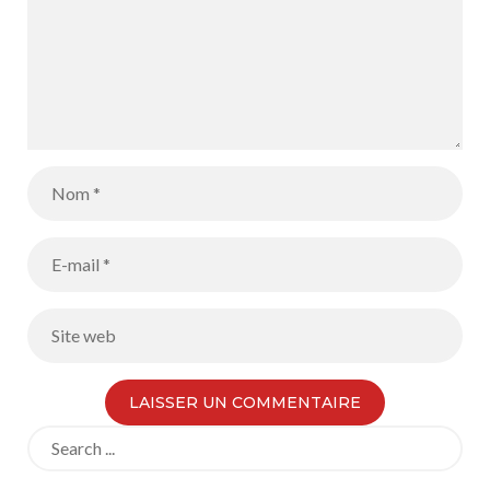
Search
for: