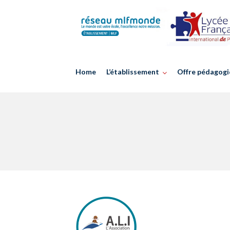
Skip
to
content
Home
L’établissement
Offre pédagogi