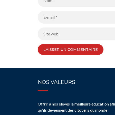
NOS VALEURS
Offrir à nos élèves la meilleure éducation afi
qu’ils deviennent des citoyens du monde