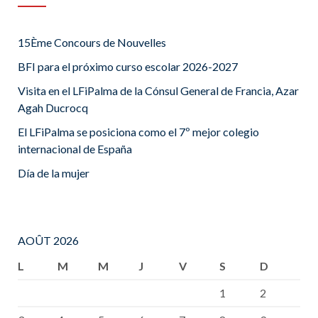
15Ème Concours de Nouvelles
BFI para el próximo curso escolar 2026-2027
Visita en el LFiPalma de la Cónsul General de Francia, Azar
Agah Ducrocq
El LFiPalma se posiciona como el 7º mejor colegio
internacional de España
Día de la mujer
AOÛT 2026
L
M
M
J
V
S
D
1
2