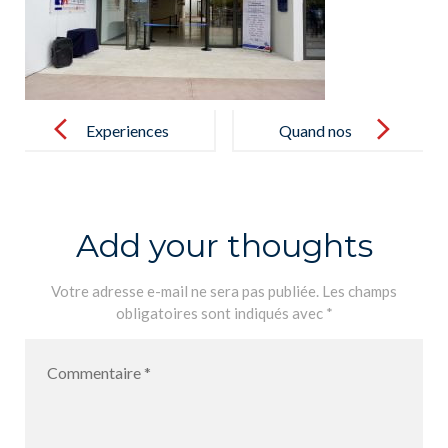
Post
navigation
Experiences
Quand nos
de Physique et
élèves
Chimie –
s’imprègnent
Experiencias
du passé… –
Add your thoughts
de Fisica y
Cuando
Quimica
nuestros
Votre adresse e-mail ne sera pas publiée.
Les champs
obligatoires sont indiqués avec
*
alumnos se
sumergen en
el pasado…