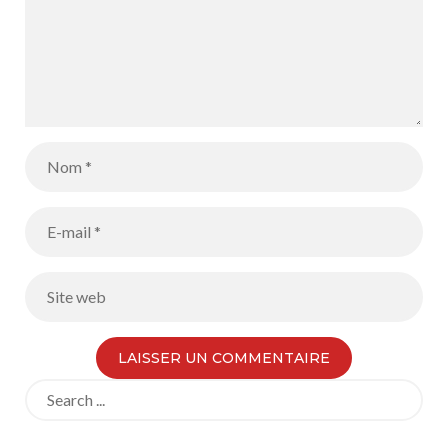
Search
for: