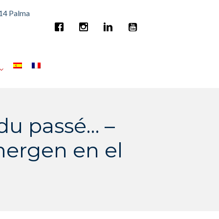
014 Palma
du passé… –
ergen en el