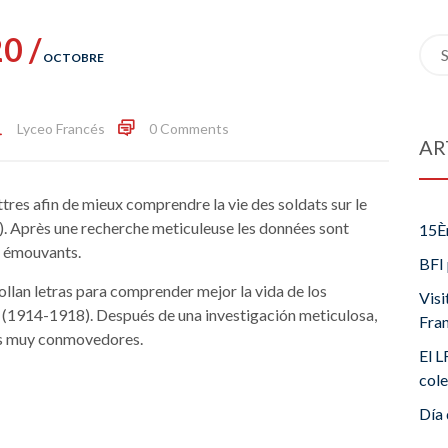
0 /
Sea
OCTOBRE
for:
Lyceo Francés
0 Comments
AR
res afin de mieux comprendre la vie des soldats sur le
. Après une recherche meticuleuse les données sont
15È
s émouvants.
BFI 
llan letras para comprender mejor la vida de los
Visi
a (1914-1918). Después de una investigación meticulosa,
Fra
ios muy conmovedores.
El L
cole
Día 