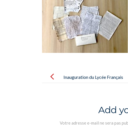
Post
navigation
Inauguration du Lycée Français
International de Palma le samedi
16 octobre – Inauguración del
Liceo Francés International de
Add y
Palma el sábado 16 de octubre
Votre adresse e-mail ne sera pas pub