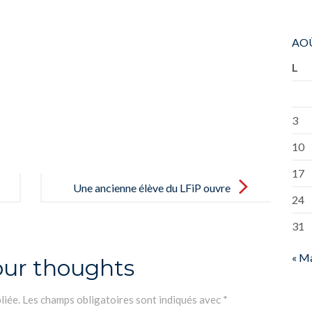
AOÛ
L
3
10
17
Une ancienne élève du LFiP ouvre
24
sa propre librairie multilingue à
31
Santa Catalina – un antigua alumna
del LFiP abre su propia librería
« M
our thoughts
multilingüe en Santa Catalina
liée.
Les champs obligatoires sont indiqués avec
*