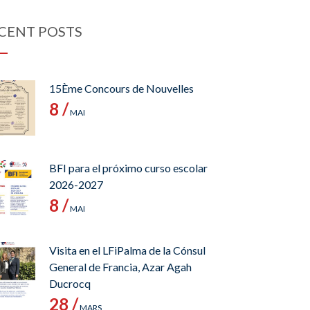
CENT POSTS
15Ème Concours de Nouvelles
8 /
MAI
BFI para el próximo curso escolar
2026-2027
8 /
MAI
Visita en el LFiPalma de la Cónsul
General de Francia, Azar Agah
Ducrocq
28 /
MARS