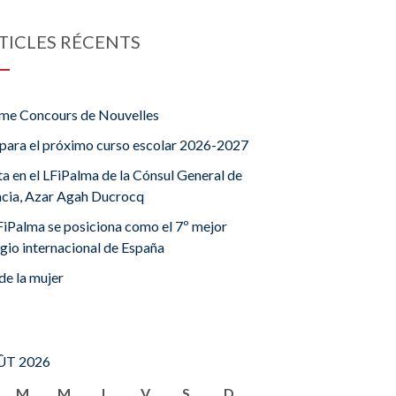
TICLES RÉCENTS
me Concours de Nouvelles
para el próximo curso escolar 2026-2027
ta en el LFiPalma de la Cónsul General de
ncia, Azar Agah Ducrocq
FiPalma se posiciona como el 7º mejor
gio internacional de España
de la mujer
T 2026
M
M
J
V
S
D