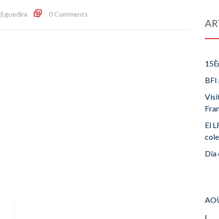
id.guedira
0 Comments
AR
15È
BFI 
Visi
Fra
El L
cole
Día 
AOÛ
L