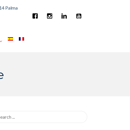
014 Palma
e
rch