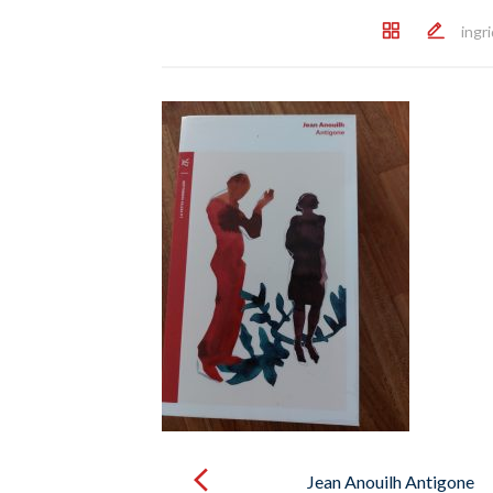
ingr
Post
navigation
Jean Anouilh Antigone