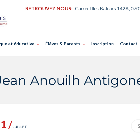
RETROUVEZ NOUS:
Carrer Illes Balears 142A, 07
que et éducative
Élèves & Parents
Inscription
Contact
Jean Anouilh Antigon
1 /
Sea
JUILLET
for: