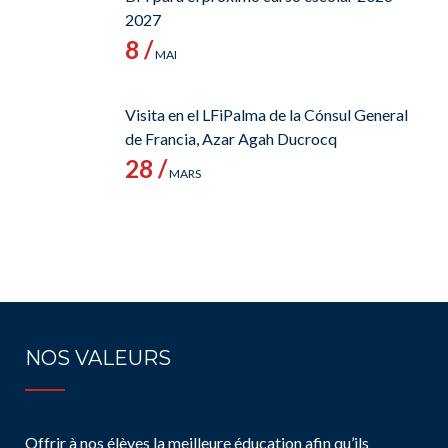
2027
8 /
MAI
Visita en el LFiPalma de la Cónsul General
de Francia, Azar Agah Ducrocq
28 /
MARS
NOS VALEURS
Offrir à nos élèves la meilleure éducation afin qu’ils