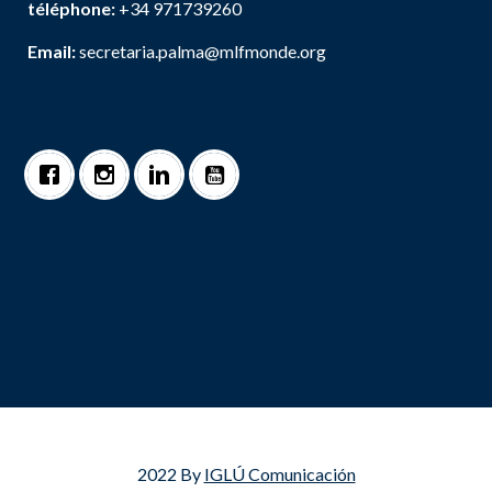
téléphone:
+34 971739260
Email:
secretaria.palma@mlfmonde.org
2022 By
IGLÚ Comunicación