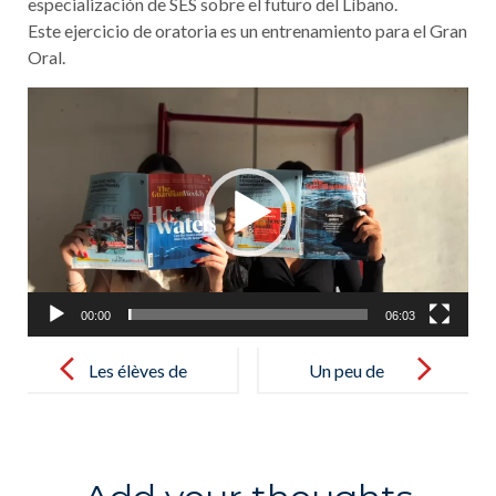
especialización de SES sobre el futuro del Líbano.
Este ejercicio de oratoria es un entrenamiento para el Gran
Oral.
Lecteur
vidéo
00:00
06:03
Post
navigation
Les élèves de
Un peu de
CP visitent la
maths…
Granja Escola
explication du
Jovent – Los
procédé