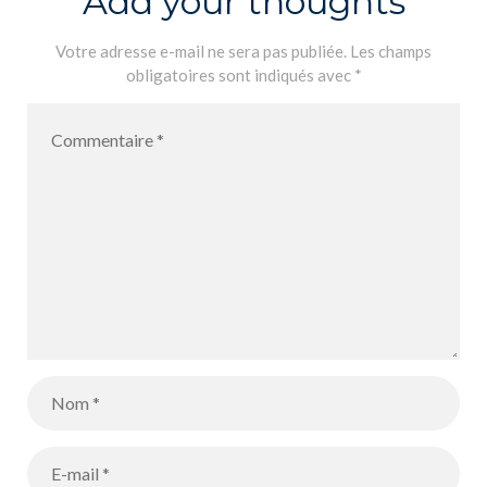
Add your thoughts
alumnos de 1º
« Démontrer
de primaria
par
Votre adresse e-mail ne sera pas publiée.
Les champs
obligatoires sont indiqués avec
*
visitan la
récurrence » –
Granja Escola
Un poco de
Jovent
mates…
explicación
del proceso
« Demostrar
por
recurrencia »