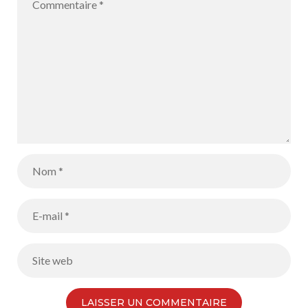
para nuestros
estudiantes de
pequeños
2º de
Bachillerato