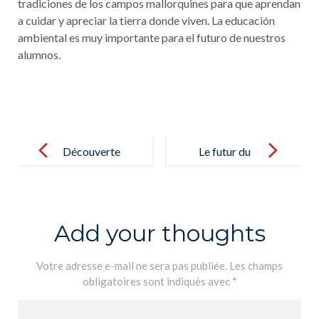
tradiciones de los campos mallorquines para que aprendan
a cuidar y apreciar la tierra donde viven. La educación
ambiental es muy importante para el futuro de nuestros
alumnos.
Post
navigation
Découverte
Le futur du
de l´album
Liban expliqué
Roule Galette
par nos élèves
chez nos touts
de Terminales
Add your thoughts
petits –
– El futuro del
Descubrimien
Líbano
Votre adresse e-mail ne sera pas publiée.
Les champs
obligatoires sont indiqués avec
*
to del álbum
explicado por
Roule Galette
nuestros