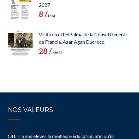
2027
8 /
MAI
Visita en el LFiPalma de la Cónsul General
de Francia, Azar Agah Ducrocq
28 /
MARS
NOS VALEURS
Offrir à nos élèves la meilleure éducation afin qu’ils