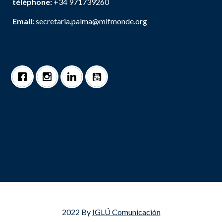
téléphone:
+34 971739260
Email:
secretaria.palma@mlfmonde.org
2022 By
IGLÚ Comunicación