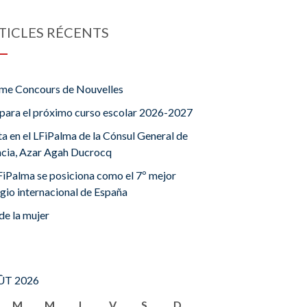
TICLES RÉCENTS
me Concours de Nouvelles
para el próximo curso escolar 2026-2027
ta en el LFiPalma de la Cónsul General de
ncia, Azar Agah Ducrocq
FiPalma se posiciona como el 7º mejor
gio internacional de España
de la mujer
T 2026
M
M
J
V
S
D