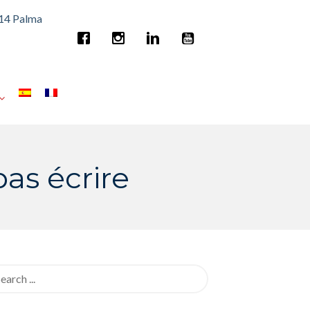
014 Palma
pas écrire
rch