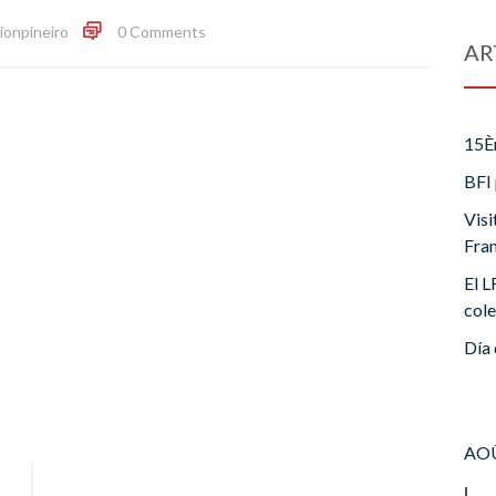
ionpineiro
0 Comments
AR
15È
BFI 
Visi
Fra
El L
cole
Día 
AOÛ
L