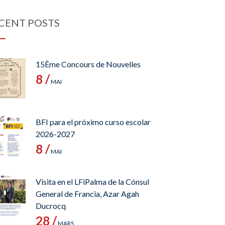
CENT POSTS
15Ème Concours de Nouvelles
8 /
MAI
BFI para el próximo curso escolar
2026-2027
8 /
MAI
Visita en el LFiPalma de la Cónsul
General de Francia, Azar Agah
Ducrocq
28 /
MARS