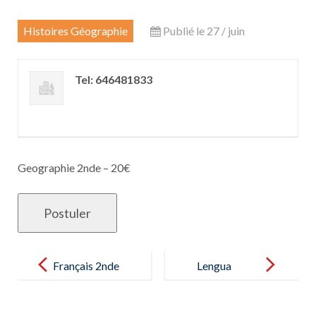
Histoires Géographie
Publié le 27 / juin
Tel: 646481833
Geographie 2nde – 20€
Post
navigation
Français 2nde
Lengua
– 16€
castellana y
literatura –