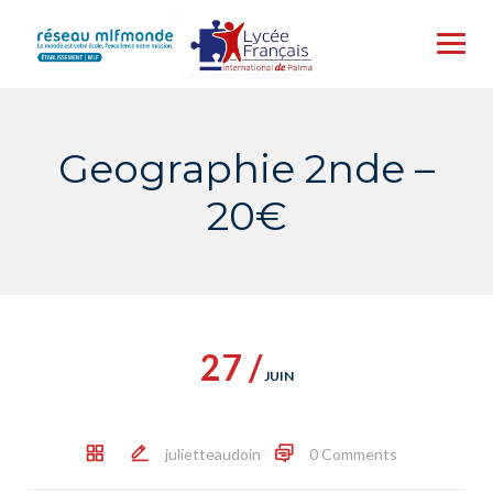
Skip
to
content
Geographie 2nde –
20€
27 /
JUIN
julietteaudoin
0 Comments