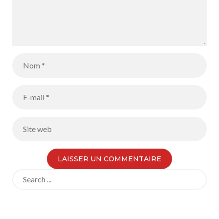
Search
for: