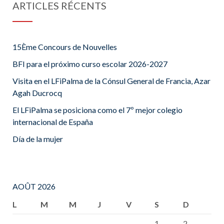
ARTICLES RÉCENTS
15Ème Concours de Nouvelles
BFI para el próximo curso escolar 2026-2027
Visita en el LFiPalma de la Cónsul General de Francia, Azar
Agah Ducrocq
El LFiPalma se posiciona como el 7º mejor colegio
internacional de España
Día de la mujer
AOÛT 2026
L
M
M
J
V
S
D
1
2