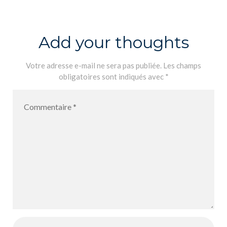
mics
understanding
the global
Add your thoughts
economy
Votre adresse e-mail ne sera pas publiée.
Les champs
obligatoires sont indiqués avec
*