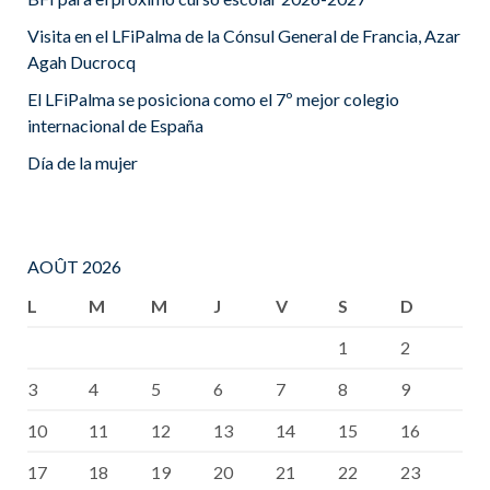
Visita en el LFiPalma de la Cónsul General de Francia, Azar
Agah Ducrocq
El LFiPalma se posiciona como el 7º mejor colegio
internacional de España
Día de la mujer
AOÛT 2026
L
M
M
J
V
S
D
1
2
3
4
5
6
7
8
9
10
11
12
13
14
15
16
17
18
19
20
21
22
23