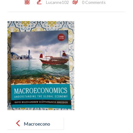
Lucanne102
0 Comments
Post
navigation
Macroecono