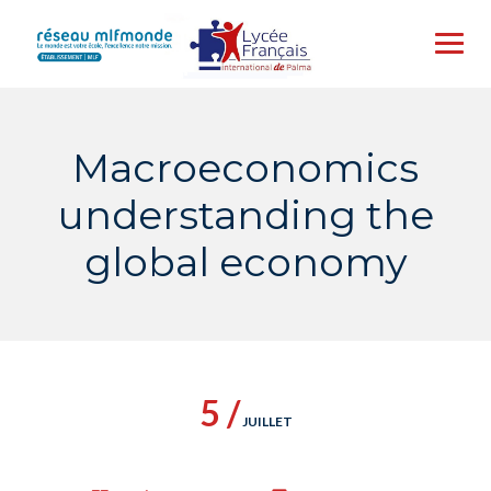
Skip
to
content
Macroeconomics
understanding the
global economy
5 /
JUILLET