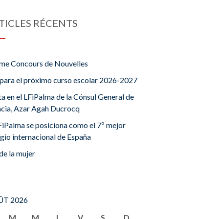
TICLES RÉCENTS
me Concours de Nouvelles
para el próximo curso escolar 2026-2027
ta en el LFiPalma de la Cónsul General de
ncia, Azar Agah Ducrocq
FiPalma se posiciona como el 7º mejor
gio internacional de España
de la mujer
T 2026
M
M
J
V
S
D