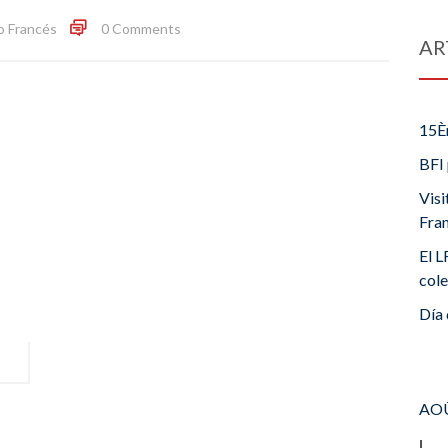
o Francés
0 Comments
AR
15È
BFI 
Visi
Fra
El L
cole
Día 
AOÛ
L