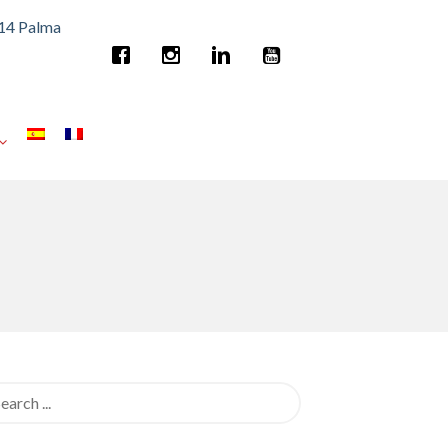
014 Palma
rch