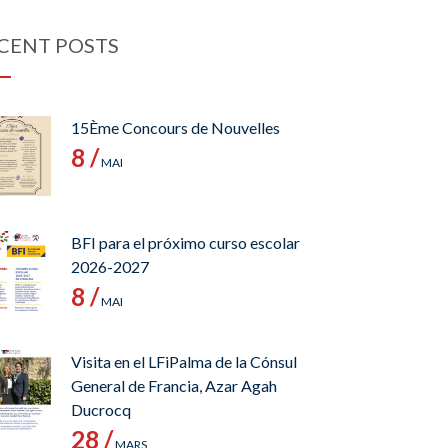
CENT POSTS
15Ème Concours de Nouvelles
8 /
MAI
BFI para el próximo curso escolar
2026-2027
8 /
MAI
Visita en el LFiPalma de la Cónsul
General de Francia, Azar Agah
Ducrocq
28 /
MARS