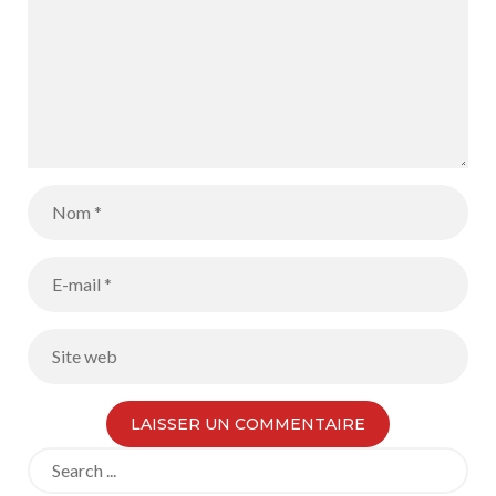
Search
for: