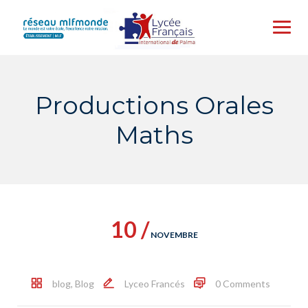
Skip
to
content
Productions Orales
Maths
10 /
NOVEMBRE
blog
,
Blog
Lyceo Francés
0 Comments