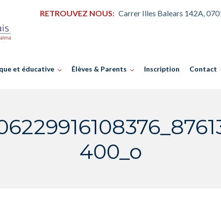
RETROUVEZ NOUS:
Carrer Illes Balears 142A, 07
que et éducative
Élèves & Parents
Inscription
Contact
06229916108376_8761
400_o