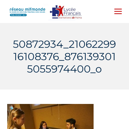
Skip
to
content
50872934_21062299
16108376_876139301
5055974400_o