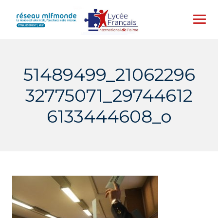
Skip
to
content
51489499_21062296
32775071_29744612
6133444608_o