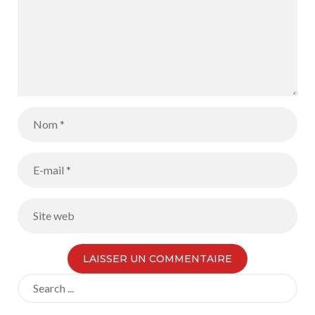
Search
for: