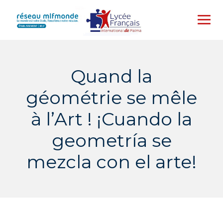
Skip
to
content
Quand la
géométrie se mêle
à l’Art ! ¡Cuando la
geometría se
mezcla con el arte!