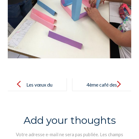
Post
navigation
Les vœux du
4ème café des
directeur
parents – Café
général pour
de los padres
l’année 2021
2021/03/15
Add your thoughts
/Con los
mejores
Votre adresse e-mail ne sera pas publiée.
Les champs