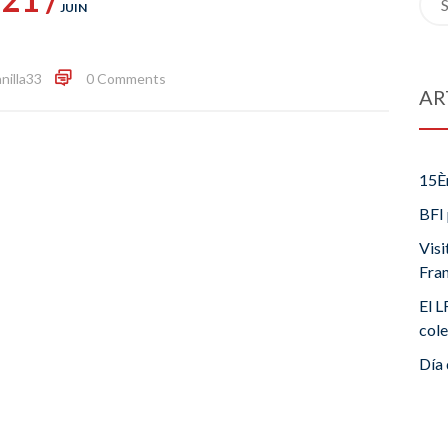
JUIN
for:
nilla33
0 Comments
AR
15È
BFI 
Visi
Fra
El L
cole
Día 