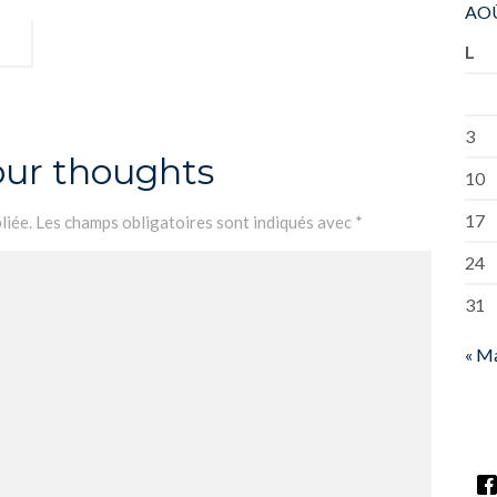
AOÛ
L
3
our thoughts
10
17
liée.
Les champs obligatoires sont indiqués avec
*
24
31
« M