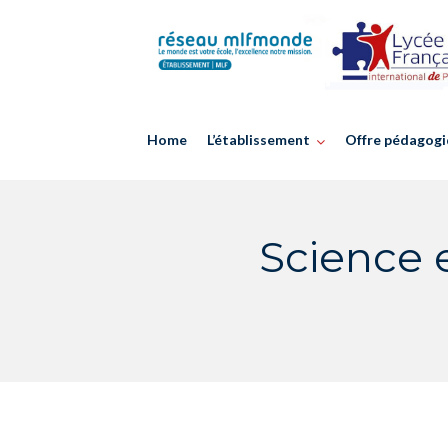
Skip
to
content
Home
L’établissement
Offre pédagogi
Science 