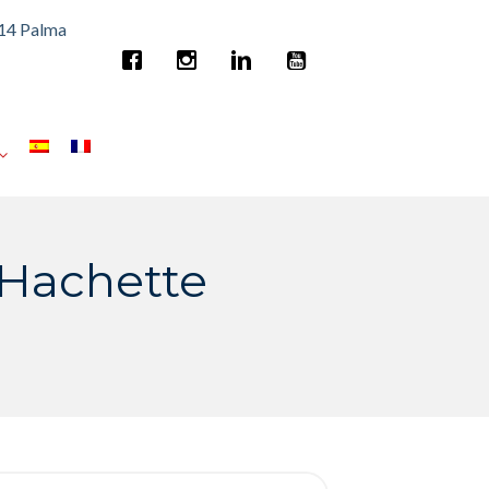
014 Palma
 Hachette
rch