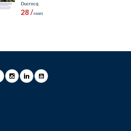
Ducrocq
28 /
MARS