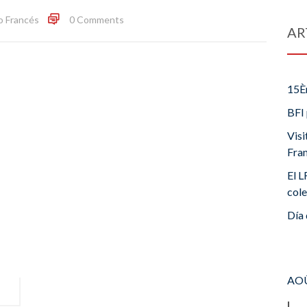
o Francés
0 Comments
AR
15È
BFI 
Visi
Fra
El L
cole
Día 
AOÛ
L