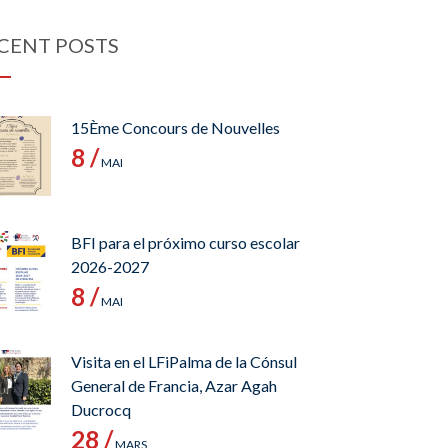
CENT POSTS
15Ème Concours de Nouvelles
8 /
MAI
BFI para el próximo curso escolar
2026-2027
8 /
MAI
Visita en el LFiPalma de la Cónsul
General de Francia, Azar Agah
Ducrocq
28 /
MARS