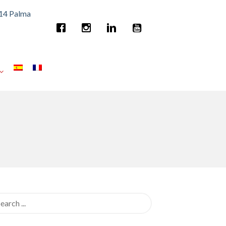
014 Palma
rch