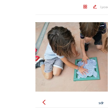
Lyce
Post
navigation
sdr