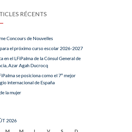
TICLES RÉCENTS
me Concours de Nouvelles
para el próximo curso escolar 2026-2027
ta en el LFiPalma de la Cónsul General de
ncia, Azar Agah Ducrocq
FiPalma se posiciona como el 7º mejor
gio internacional de España
de la mujer
T 2026
M
M
J
V
S
D