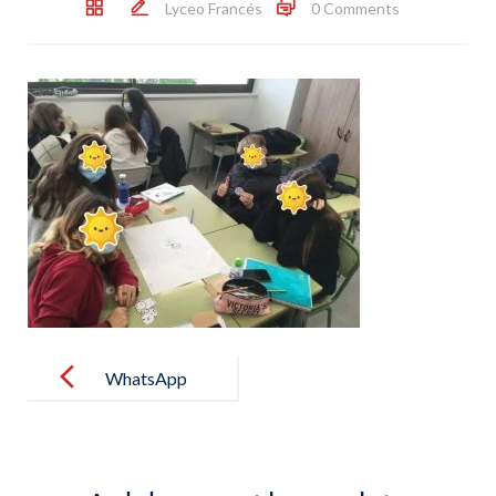
Lyceo Francés
0 Comments
Post
navigation
WhatsApp
Image 2021-
11-29 at
09.02.03