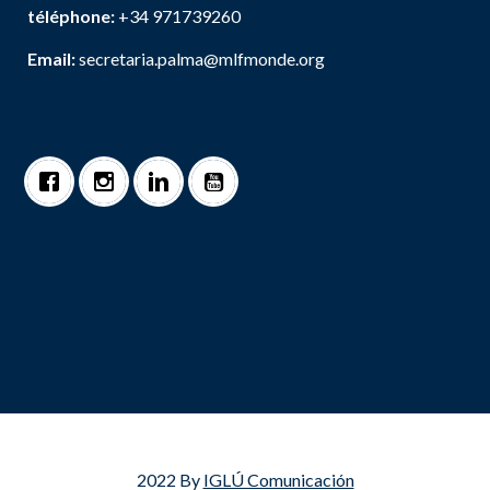
téléphone:
+34 971739260
Email:
secretaria.palma@mlfmonde.org
2022 By
IGLÚ Comunicación