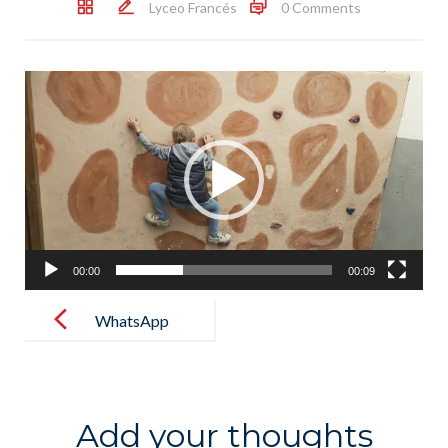
Lyceo Francés
0 Comments
Lecteur
vidéo
00:00
00:09
Post
navigation
WhatsApp
Video 2021-
05-23 at
17.28.00
Add your thoughts