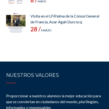
8 /
MAYO
Visita en el LFiPalma de la Cónsul General
de Francia, Azar Agah Ducrocq
28 /
MARZO
NUESTROS VALORES
Proporcionar a nuestros alumnos la mejor educación para
que se conviertan en ciudadanos del mundo, plurilingües,
informados y responsables