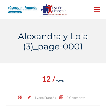
Skip
to
content
Alexandra y Lola
(3)_page-0001
12 /
MAYO
Lyceo Francés
0 Comments