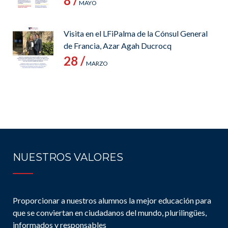
8 /
MAYO
Visita en el LFiPalma de la Cónsul General
de Francia, Azar Agah Ducrocq
28 /
MARZO
NUESTROS VALORES
Proporcionar a nuestros alumnos la mejor educación para
que se conviertan en ciudadanos del mundo, plurilingües,
informados y responsables