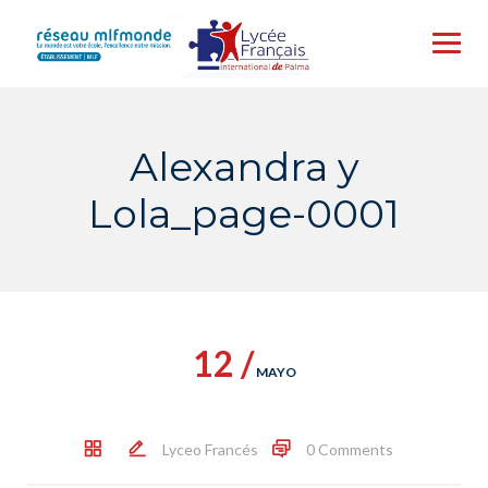
Skip
to
content
Alexandra y
Lola_page-0001
12 /
MAYO
Lyceo Francés
0 Comments