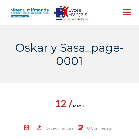
Skip
to
content
Oskar y Sasa_page-
0001
12 /
MAYO
Lyceo Francés
0 Comments