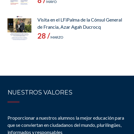
8 /
MAYO
Visita en el LFiPalma de la Cónsul General
de Francia, Azar Agah Ducrocq
28 /
MARZO
NUESTROS VALORES
Proporcionar a nuestros alumnos la mejor educación para
que se conviertan en ciudadanos del mundo, plurilingües,
informados y responsables