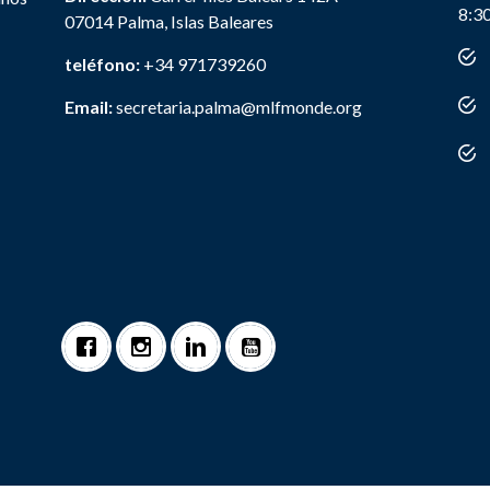
8:3
07014 Palma, Islas Baleares
teléfono:
+34 971739260
Email:
secretaria.palma@mlfmonde.org