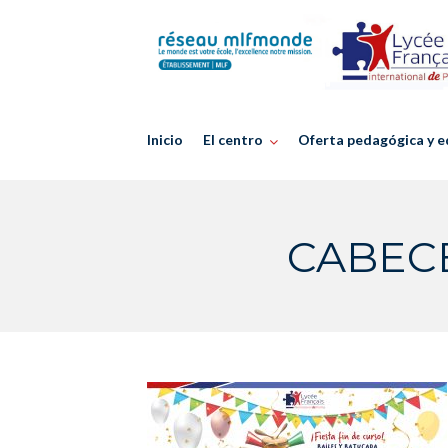
Skip
to
content
Inicio
El centro
Oferta pedagógica y e
CABECE