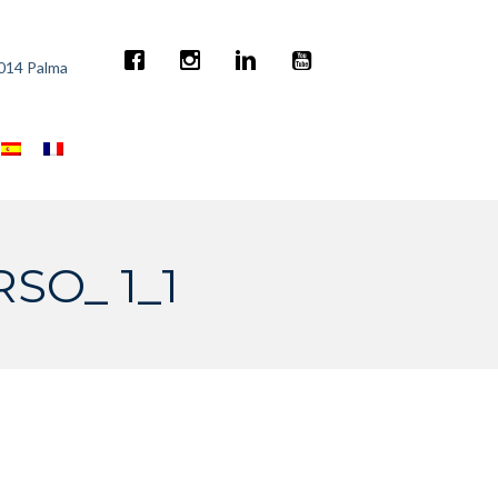
7014 Palma
SO_ 1_1