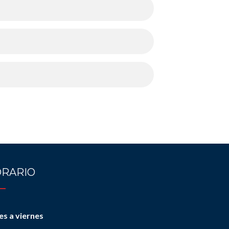
RARIO
es a viernes