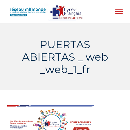
Skip
to
content
PUERTAS
ABIERTAS _ web
_web_1_fr