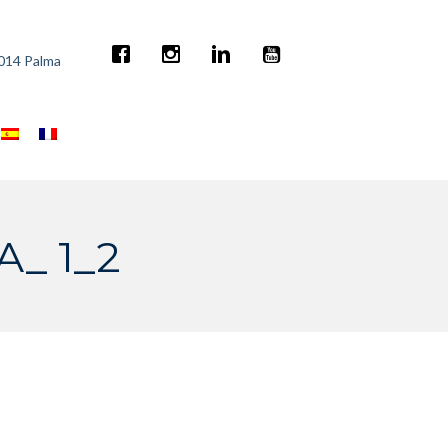
7014 Palma
_ 1_2