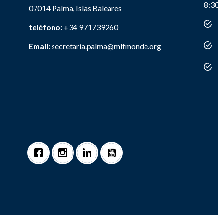
8:3
07014 Palma, Islas Baleares
teléfono:
+34 971739260
Email:
secretaria.palma@mlfmonde.org