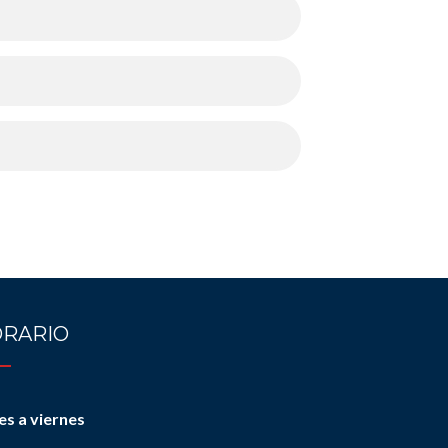
RARIO
es a viernes