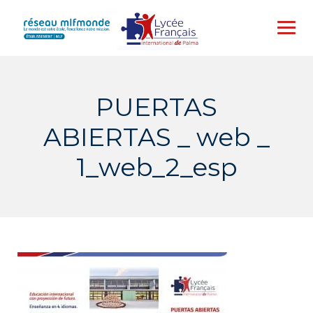
Skip
to
content
PUERTAS
ABIERTAS _ web _
1_web_2_esp