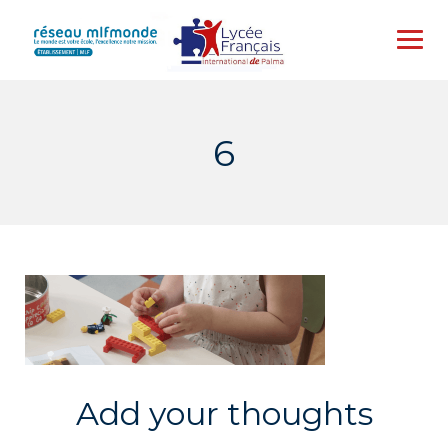
Skip
to
content
6
Add your thoughts