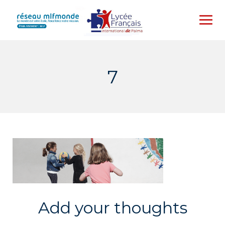
Skip
to
content
7
Add your thoughts