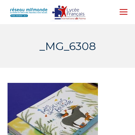
Skip
to
content
_MG_6308