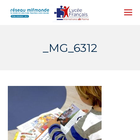
Skip
to
content
_MG_6312