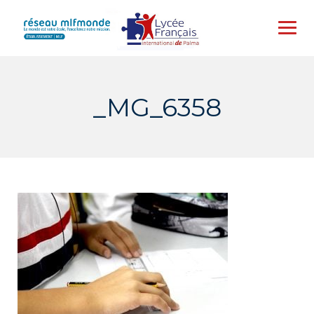
Skip
to
content
_MG_6358