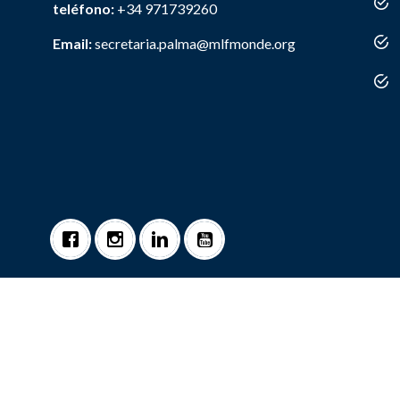
teléfono:
+34 971739260
Email:
secretaria.palma@mlfmonde.org