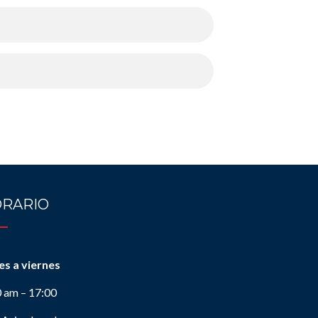
RARIO
es a viernes
0 am – 17:00