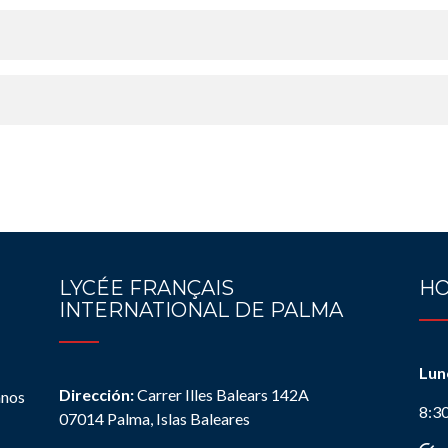
LYCÉE FRANÇAIS
HO
INTERNATIONAL DE PALMA
Lun
Dirección:
Carrer Illes Balears 142A
anos
8:3
07014 Palma, Islas Baleares