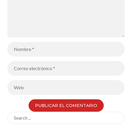
Search
for: