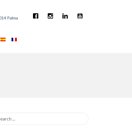
7014 Palma
rch