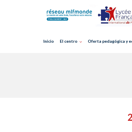
Skip
to
content
Inicio
El centro
Oferta pedagógica y e
2