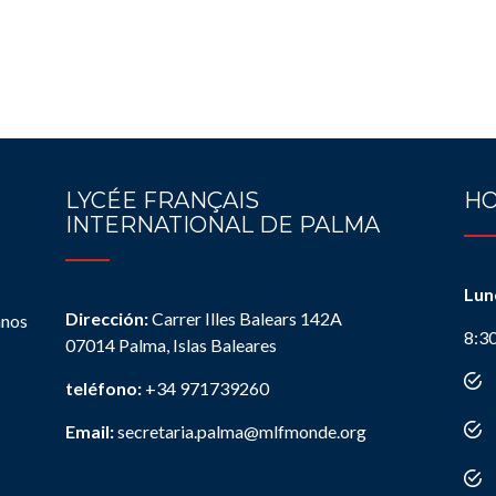
LYCÉE FRANÇAIS
HO
INTERNATIONAL DE PALMA
Lun
Dirección:
Carrer Illes Balears 142A
anos
8:3
07014 Palma, Islas Baleares
teléfono:
+34 971739260
Email:
secretaria.palma@mlfmonde.org