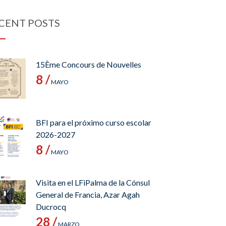
CENT POSTS
15Ème Concours de Nouvelles
8 /
MAYO
BFI para el próximo curso escolar
2026-2027
8 /
MAYO
Visita en el LFiPalma de la Cónsul
General de Francia, Azar Agah
Ducrocq
28 /
MARZO