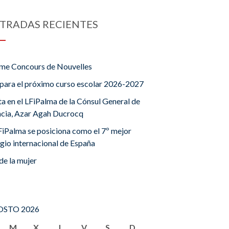
TRADAS RECIENTES
me Concours de Nouvelles
para el próximo curso escolar 2026-2027
ta en el LFiPalma de la Cónsul General de
ncia, Azar Agah Ducrocq
FiPalma se posiciona como el 7º mejor
gio internacional de España
de la mujer
STO 2026
M
X
J
V
S
D