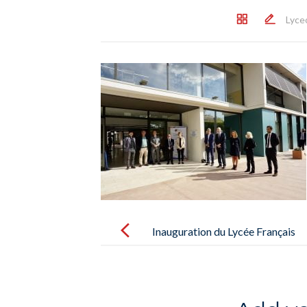
Lyce
Post
navigation
Inauguration du Lycée Français
International de Palma le samedi
16 octobre – Inauguración del
Liceo Francés International de