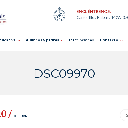
ENCUÉNTRENOS:
Carrer Illes Balears 142A, 0
ducativa
Alumnos y padres
Inscripciones
Contacto
DSC09970
0 /
Sea
OCTUBRE
for: