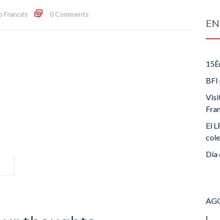
o Francés
0 Comments
EN
15È
BFI 
Visi
Fra
El L
cole
Día 
AGO
L