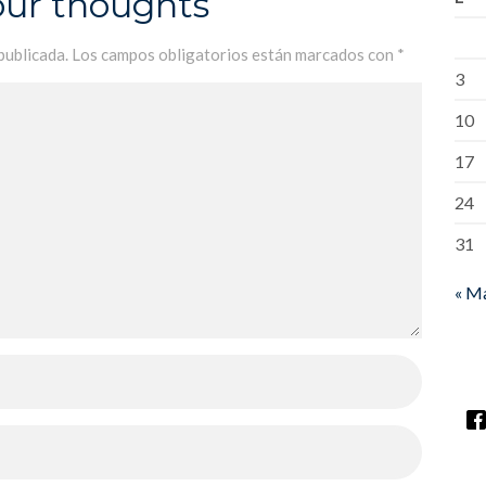
our thoughts
publicada.
Los campos obligatorios están marcados con
*
3
10
17
24
31
« M