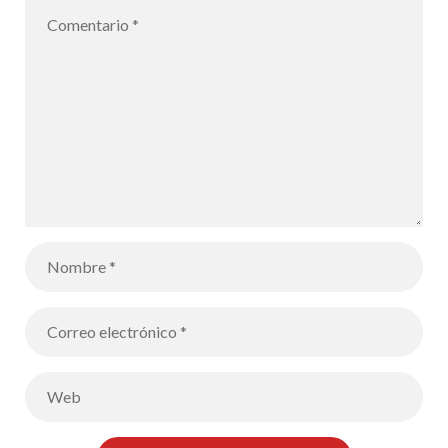
Inauguración
del Liceo
Francés
International
de Palma el
sábado 16 de
octubre