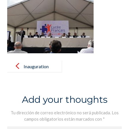
Post
navigation
Inauguration
du Lycée
Français
International
Add your thoughts
de Palma le
samedi 16
Tu dirección de correo electrónico no será publicada.
Los
campos obligatorios están marcados con
*
octobre –