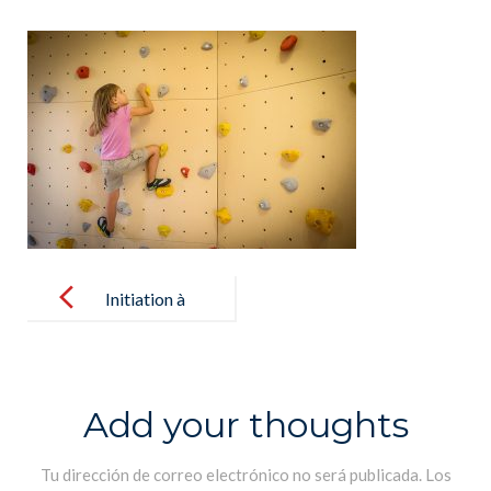
Post
navigation
Initiation à
l’escalade en
classe de GS –
Introducción a
Add your thoughts
la escalada en
clase de GS
Tu dirección de correo electrónico no será publicada.
Los