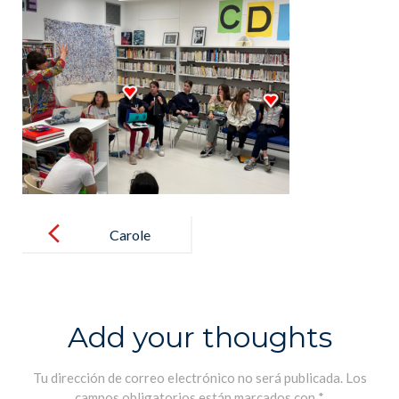
Post
navigation
Carole
Martinez :
Entre
Réalisme et
Add your thoughts
Imaginaire
Tu dirección de correo electrónico no será publicada.
Los
campos obligatorios están marcados con
*