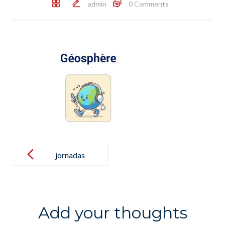
admin
0 Comments
Post
navigation
jornadas
puertas
abiertas liceo
2019_3
Add your thoughts