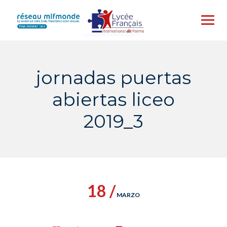
Skip
to
content
jornadas puertas
abiertas liceo
2019_3
18 /
MARZO