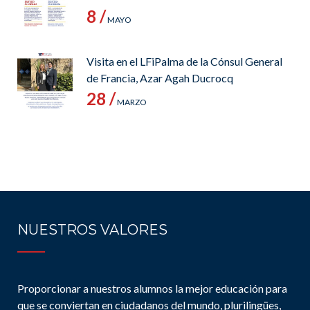
8 /
MAYO
Visita en el LFiPalma de la Cónsul General
de Francia, Azar Agah Ducrocq
28 /
MARZO
NUESTROS VALORES
Proporcionar a nuestros alumnos la mejor educación para
que se conviertan en ciudadanos del mundo, plurilingües,