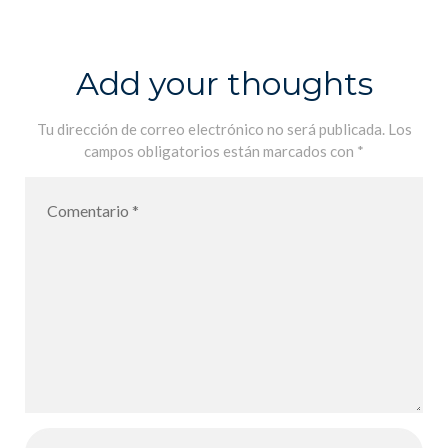
Internationale
de la Femme –
Jornada
Add your thoughts
internacional
de la Mujer
Tu dirección de correo electrónico no será publicada.
Los
campos obligatorios están marcados con
*