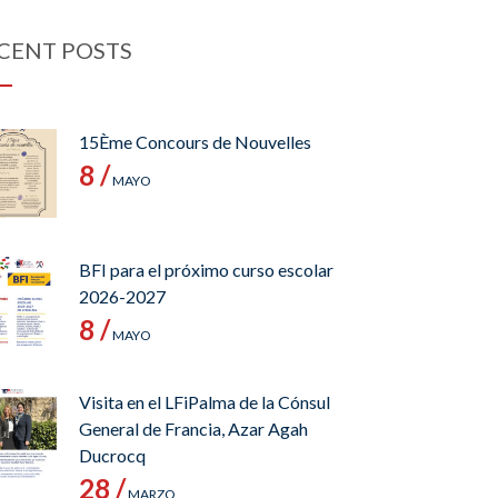
CENT POSTS
15Ème Concours de Nouvelles
8 /
MAYO
BFI para el próximo curso escolar
2026-2027
8 /
MAYO
Visita en el LFiPalma de la Cónsul
General de Francia, Azar Agah
Ducrocq
28 /
MARZO