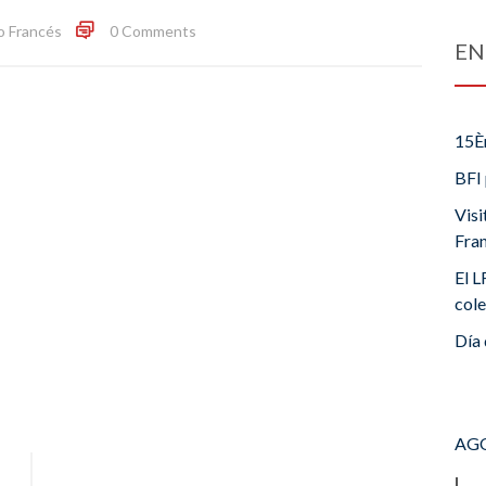
o Francés
0 Comments
EN
15È
BFI 
Visi
Fra
El L
cole
Día 
AGO
L