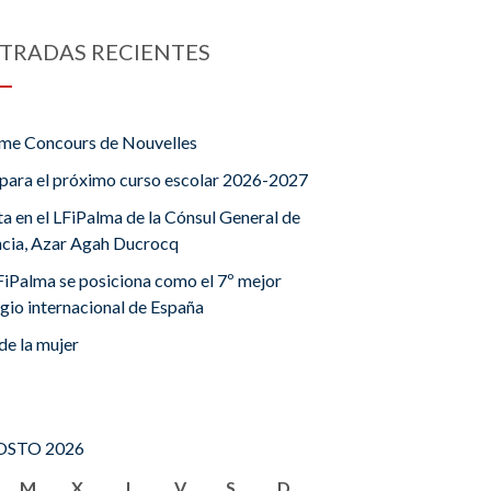
TRADAS RECIENTES
me Concours de Nouvelles
para el próximo curso escolar 2026-2027
ta en el LFiPalma de la Cónsul General de
ncia, Azar Agah Ducrocq
FiPalma se posiciona como el 7º mejor
gio internacional de España
de la mujer
STO 2026
M
X
J
V
S
D