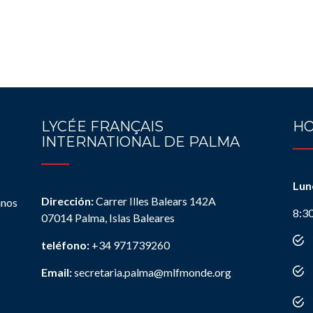
LYCÉE FRANÇAIS
HO
INTERNATIONAL DE PALMA
Lun
Dirección:
Carrer Illes Balears 142A
anos
8:3
07014 Palma, Islas Baleares
teléfono:
+34 971739260
Email:
secretaria.palma@mlfmonde.org