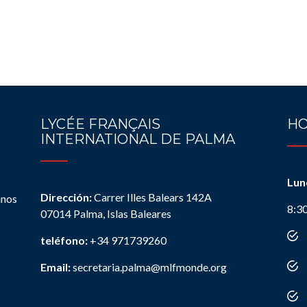
LYCÉE FRANÇAIS
HO
INTERNATIONAL DE PALMA
Lun
Dirección:
Carrer Illes Balears 142A
anos
8:3
07014 Palma, Islas Baleares
teléfono:
+34 971739260
Email:
secretaria.palma@mlfmonde.org