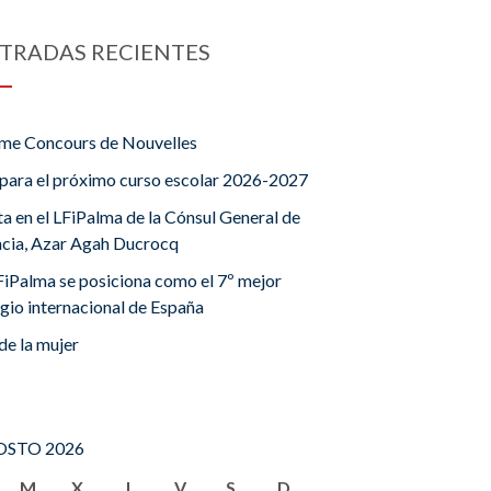
TRADAS RECIENTES
me Concours de Nouvelles
para el próximo curso escolar 2026-2027
ta en el LFiPalma de la Cónsul General de
ncia, Azar Agah Ducrocq
FiPalma se posiciona como el 7º mejor
gio internacional de España
de la mujer
STO 2026
M
X
J
V
S
D