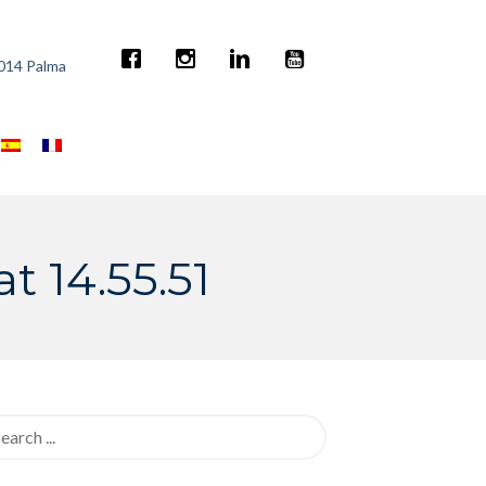
7014 Palma
 14.55.51
rch