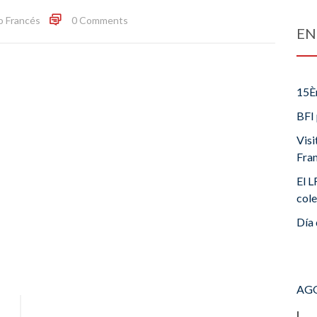
o Francés
0 Comments
EN
15È
BFI 
Visi
Fra
El L
cole
Día 
AGO
L