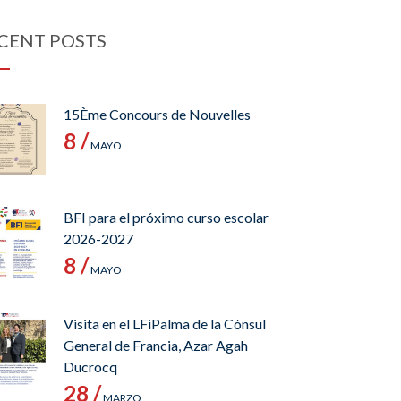
CENT POSTS
15Ème Concours de Nouvelles
8 /
MAYO
BFI para el próximo curso escolar
2026-2027
8 /
MAYO
Visita en el LFiPalma de la Cónsul
General de Francia, Azar Agah
Ducrocq
28 /
MARZO