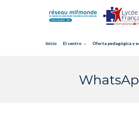
Skip
to
content
Inicio
El centro
Oferta pedagógica y e
WhatsApp