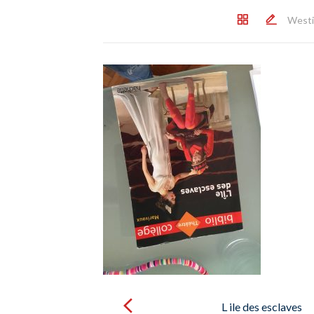
Westi
Post
navigation
L ile des esclaves