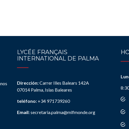
LYCÉE FRANÇAIS
HO
INTERNATIONAL DE PALMA
Lun
Dirección:
Carrer Illes Balears 142A
anos
8:3
07014 Palma, Islas Baleares
teléfono:
+34 971739260
Email:
secretaria.palma@mlfmonde.org