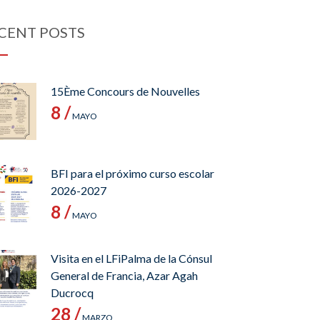
CENT POSTS
15Ème Concours de Nouvelles
8 /
MAYO
BFI para el próximo curso escolar
2026-2027
8 /
MAYO
Visita en el LFiPalma de la Cónsul
General de Francia, Azar Agah
Ducrocq
28 /
MARZO