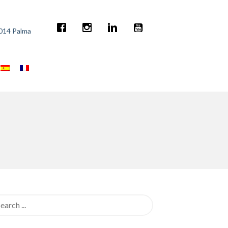
7014 Palma
rch