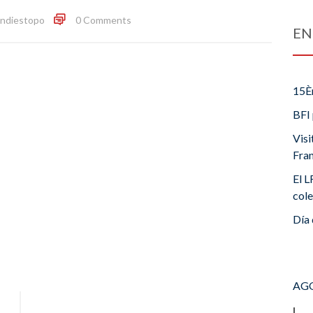
ndiestopo
0 Comments
EN
15È
BFI 
Visi
Fra
El L
cole
Día 
AGO
L