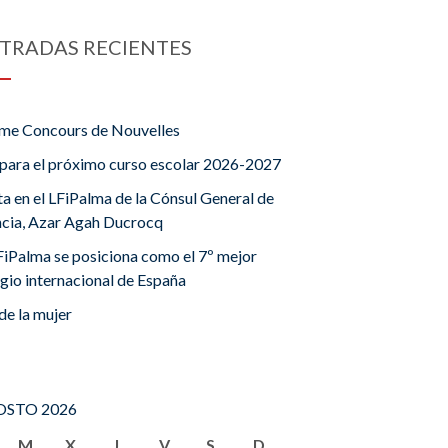
TRADAS RECIENTES
me Concours de Nouvelles
para el próximo curso escolar 2026-2027
ta en el LFiPalma de la Cónsul General de
ncia, Azar Agah Ducrocq
FiPalma se posiciona como el 7º mejor
gio internacional de España
de la mujer
STO 2026
M
X
J
V
S
D